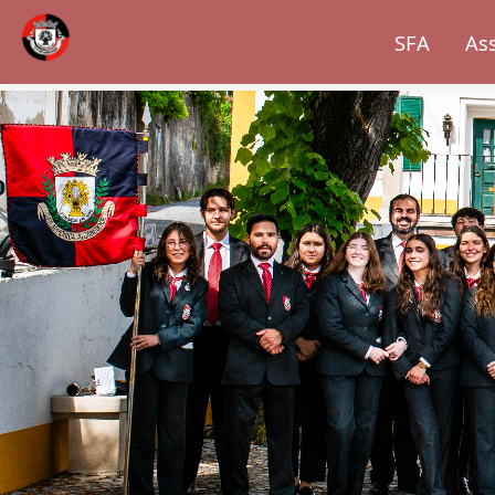
SFA
As