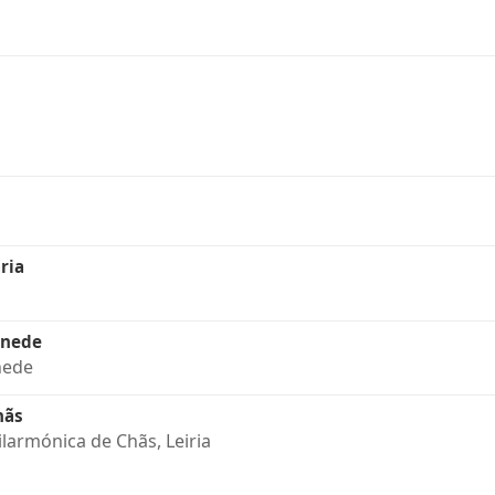
ria
anede
nede
hãs
ilarmónica de Chãs, Leiria