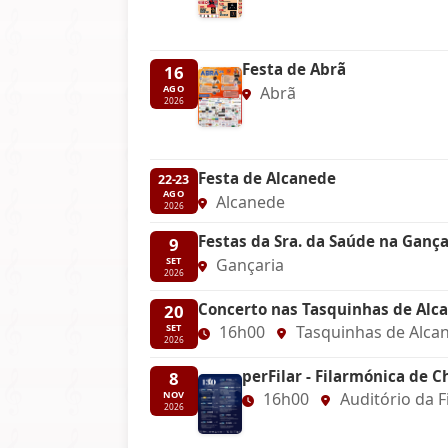
Festa de Abrã
16
Abrã
AGO
2026
Festa de Alcanede
22-23
AGO
Alcanede
2026
Festas da Sra. da Saúde na Gança
9
Gançaria
SET
2026
Concerto nas Tasquinhas de Alc
20
16h00
Tasquinhas de Alca
SET
2026
perFilar - Filarmónica de C
8
16h00
Auditório da F
NOV
2026