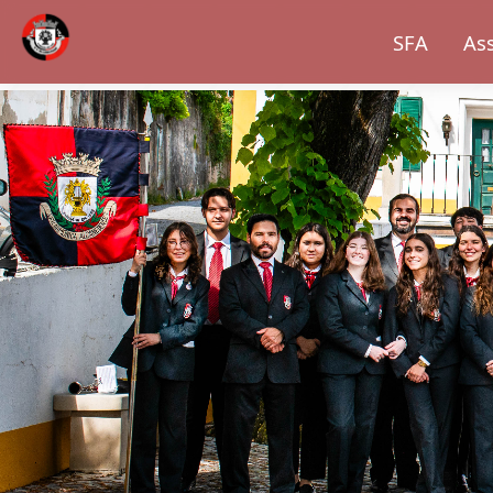
SFA
As